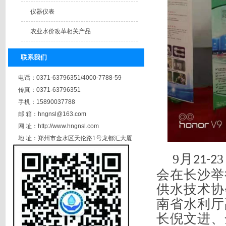
仪器仪表
农业水价改革相关产品
联系我们
电话：0371-63796351/4000-7788-59
传真：0371-63796351
手机：15890037788
邮 箱：hngnsl@163.com
网 址：http://www.hngnsl.com
地 址：郑州市金水区天伦路1号龙都汇大厦
A座
9
月
3
21-2
会在长沙举
供水技术协
南省水利厅
长倪文进、