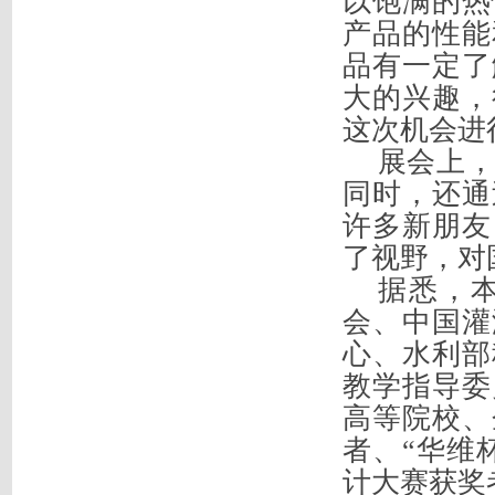
以饱满的热
产品的
性能
品有一定了
大的兴趣，
这次机会进
展会
上
同时，还通
许多新朋友
了视野，对
据悉，
会、中国灌
心、水利部
教学指导委
高等院校、
者、“华维
计大赛获奖